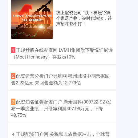
线上配资公司 “跌下神坛”的5
个家居产物，被时代淘汰，连
声招呼都不打！
​正规炒股在线配资网 LVMH集团旗下酩悦轩尼诗
1
（Moet Hennessy）将裁员10%
​配资运营分析门户导航网 赣州城投中期票据回
2
售2.22亿元 未回售金额为12.779亿
​配资知名证券配资门户 新余国科(300722.SZ)发
3
布一季度业绩，归母净利润407.96万元，下降
49.75%
​正规配资门户网 关税和非农数据冲击，全球普
4