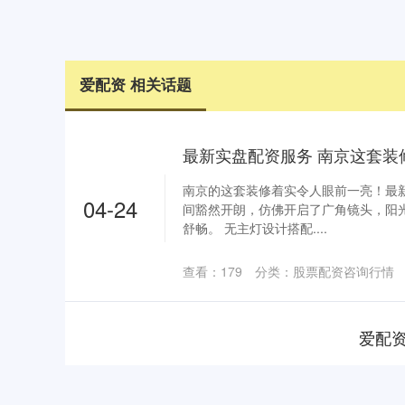
爱配资 相关话题
最新实盘配资服务 南京这套装
南京的这套装修着实令人眼前一亮！最
04-24
间豁然开朗，仿佛开启了广角镜头，阳
舒畅。 无主灯设计搭配....
查看：
179
分类：
股票配资咨询行情
爱配